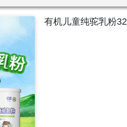
有机儿童纯驼乳粉320