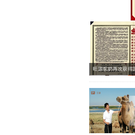
旺源集团携新品惊
热烈祝贺旺源集团
旺源集团为养驼牧民
旺源驼奶再次获得